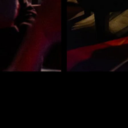
CLUB KRONE
EMNITZ & ALTENB