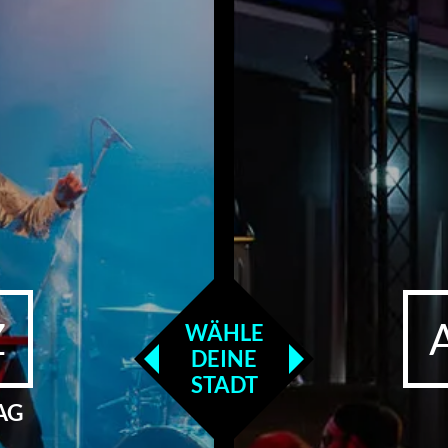
Z
WÄHLE
DEINE
STADT
TAG