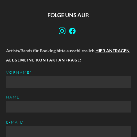
FOLGE UNS AUF:
Artists/Bands für Booking bitte ausschliesslich
HIER ANFRAGEN
ALLGEMEINE KONTAKTANFRAGE:
PFLICHTFELD
VORNAME
*
NAME
PFLICHTFELD
E-MAIL
*