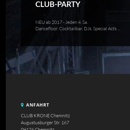
CLUB-PARTY
NEU ab 2017 - Jeden 4. Sa.
Dancefloor, Cocktailbar, DJs, Special Acts ...
ANFAHRT
CLUB KRONE Chemnitz
Augustusburger Str. 167
09126 Chemnitz