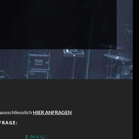
 ausschliesslich
HIER ANFRAGEN
FRAGE:
PFLICHTFELD
E-MAIL
*