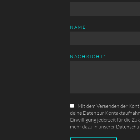
NAME
PFLICHTFELD
NACHRICHT
*
Mit dem Versenden der Kontak
deine Daten zur Kontaktaufnahm
Einwilligung jederzeit für die Zu
mehr dazu in unserer
Datenschut