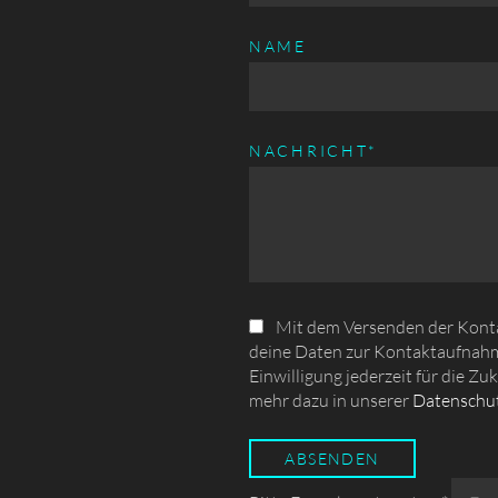
NAME
PFLICHTFELD
NACHRICHT
*
Mit dem Versenden der Kontak
deine Daten zur Kontaktaufnahm
Einwilligung jederzeit für die Zu
mehr dazu in unserer
Datenschut
ABSENDEN
Pflichtfeld