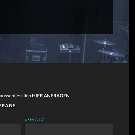
 ausschliesslich
HIER ANFRAGEN
FRAGE:
PFLICHTFELD
E-MAIL
*