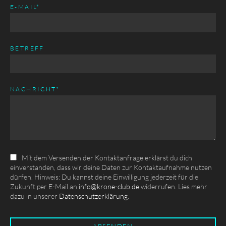
PFLICHTFELD
E-MAIL
*
BETREFF
PFLICHTFELD
NACHRICHT
*
Mit dem Versenden der Kontaktanfrage erklärst du dich
einverstanden, dass wir deine Daten zur Kontaktaufnahme nutzen
dürfen. Hinweis: Du kannst deine Einwilligung jederzeit für die
Zukunft per E-Mail an
info@krone-club.de
widerrufen. Lies mehr
dazu in unserer
Datenschutzerklärung
.
ABSENDEN