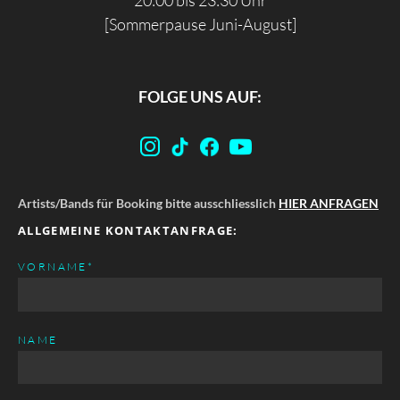
20:00 bis 23:30 Uhr
[Sommerpause Juni-August]
FOLGE UNS AUF:
Artists/Bands für Booking bitte ausschliesslich
HIER ANFRAGEN
ALLGEMEINE KONTAKTANFRAGE:
PFLICHTFELD
VORNAME
*
NAME