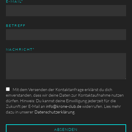
PFLICHTFELD
E-MAIL
*
BETREFF
PFLICHTFELD
NACHRICHT
*
Mit dem Versenden der Kontaktanfrage erklärst du dich
einverstanden, dass wir deine Daten zur Kontaktaufnahme nutzen
dürfen. Hinweis: Du kannst deine Einwilligung jederzeit für die
Zukunft per E-Mail an
info@krone-club.de
widerrufen. Lies mehr
dazu in unserer
Datenschutzerklärung
.
ABSENDEN