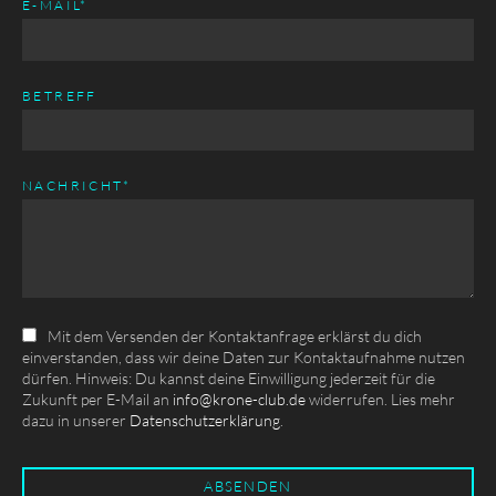
PFLICHTFELD
E-MAIL
*
BETREFF
PFLICHTFELD
NACHRICHT
*
Mit dem Versenden der Kontaktanfrage erklärst du dich
einverstanden, dass wir deine Daten zur Kontaktaufnahme nutzen
dürfen. Hinweis: Du kannst deine Einwilligung jederzeit für die
Zukunft per E-Mail an
info@krone-club.de
widerrufen. Lies mehr
dazu in unserer
Datenschutzerklärung
.
ABSENDEN