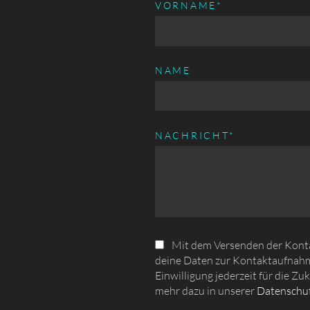
PFLICHTFELD
VORNAME
*
NAME
PFLICHTFELD
NACHRICHT
*
Mit dem Versenden der Kontak
deine Daten zur Kontaktaufnahm
Einwilligung jederzeit für die Zu
mehr dazu in unserer
Datenschut