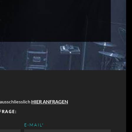
 ausschliesslich
HIER ANFRAGEN
FRAGE:
PFLICHTFELD
E-MAIL
*