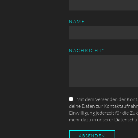
NAME
PFLICHTFELD
NACHRICHT
*
Mit dem Versenden der Kontak
deine Daten zur Kontaktaufnahm
Einwilligung jederzeit für die Zu
mehr dazu in unserer
Datenschut
ABSENDEN