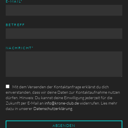
PFLICHTFELD
E-MAIL
*
BETREFF
PFLICHTFELD
NACHRICHT
*
Mit dem Versenden der Kontaktanfrage erklärst du dich
einverstanden, dass wir deine Daten zur Kontaktaufnahme nutzen
dürfen. Hinweis: Du kannst deine Einwilligung jederzeit für die
Zukunft per E-Mail an
info@krone-club.de
widerrufen. Lies mehr
dazu in unserer
Datenschutzerklärung
.
ABSENDEN